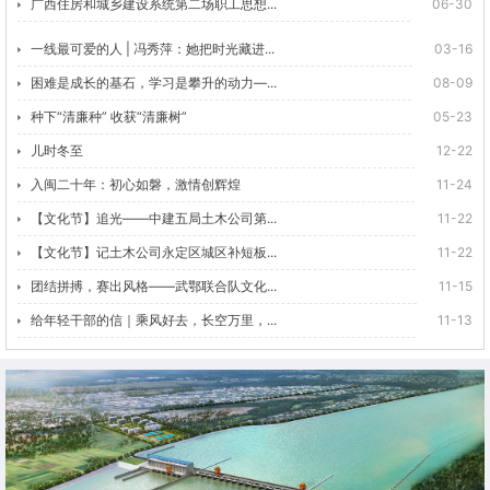
广西住房和城乡建设系统第二场职工思想...
06-30
一线最可爱的人 | 冯秀萍：她把时光藏进...
03-16
困难是成长的基石，学习是攀升的动力—...
08-09
种下“清廉种” 收获“清廉树”
05-23
儿时冬至
12-22
入闽二十年：初心如磐，激情创辉煌
11-24
【文化节】追光——中建五局土木公司第...
11-22
【文化节】记土木公司永定区城区补短板...
11-22
团结拼搏，赛出风格——武鄂联合队文化...
11-15
给年轻干部的信｜乘风好去，长空万里，...
11-13